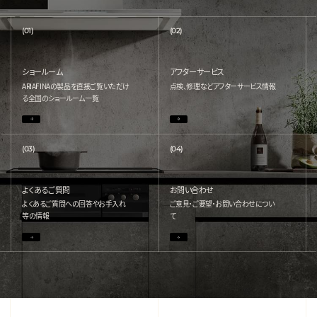
(01)
(02)
ショールーム
アフターサービス
ARIAFINAの製品を直接ご覧いただけ
点検、修理などアフターサービス情報
る
全国のショールーム一覧
(03)
(04)
よくあるご質問
お問い合わせ
よくあるご質問への回答やお手入れ
ご意見・ご要望・お問い合わせについ
等の情報
て