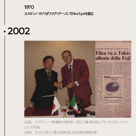
1970
エルマンノ・カゾリがファブリアーノにて
Elica S.p.Aを設立
2002
[左図] アリアフィーナ創業時の柏村桂一(富士工業 前社長)とフランチェスコ・カゾリ
(エリカ 会長)
[右図] エリカと富士工業の協業を伝える当時の新聞記事