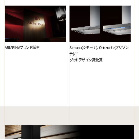
ARIAFINAブランド誕生
Simona(シモーナ)、Orizzonte(オリゾン
姉
テ)が
グッドデザイン賞受賞