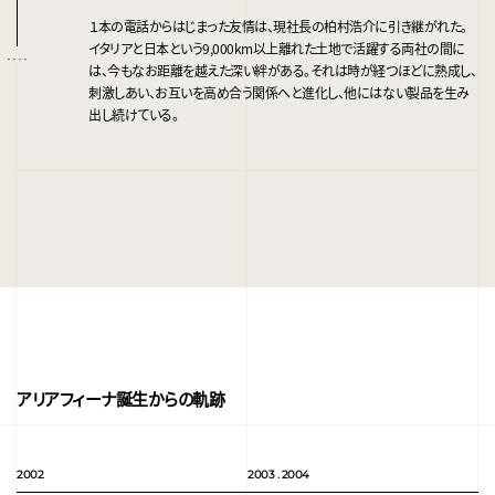
１本の電話からはじまった友情は、現社長の柏村浩介に引き継がれた。
イタリアと日本という9,000km以上離れた土地で活躍する両社の間に
は、今もなお距離を越えた深い絆がある。それは時が経つほどに熟成し、
刺激しあい、お互いを高め合う関係へと進化し、他にはない製品を生み
出し続けている。
アリアフィーナ誕生からの軌跡
2002
2003 . 2004
20