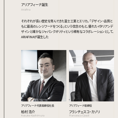
アリアフィーナ誕生
Ariafina
それぞれが長い歴史を育んできた富士工業とエリカ。 ｢デザイン・品質と
もに最高のレンジフードをつくる｣という信念のもと、優れたイタリアンデ
ザインと確かなジャパンクオリティという稀有なコラボレーションとして、
ARIAFINAが誕生した
アリアフィーナ代表取締役社長
アリアフィーナ取締役
柏村 浩介
フランチェスコ・カゾリ
Kosuke Kashimura
Francesco Casoli