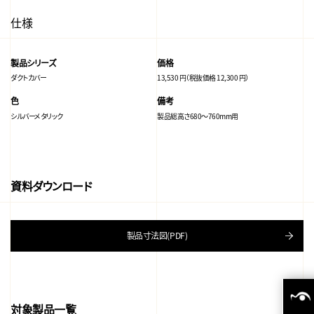
仕様
製品シリーズ
価格
ダクトカバー
13,530 円（税抜価格 12,300 円）
色
備考
シルバーメタリック
製品総高さ680～760mm用
資料ダウンロード
製品寸法図(PDF)
対象製品一覧