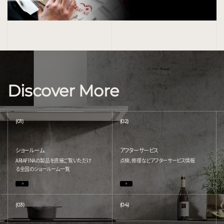
Discover More
(01)
(02)
ショールーム
アフターサービス
ARIAFINAの製品を直接ご覧いただけ
点検、修理などアフターサービス情報
る
全国のショールーム一覧
(03)
(04)