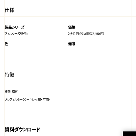
仕様
製品シリーズ
価格
フィルター(交換用)
2,640 円（税抜価格 2,400 円）
色
備考
特徴
種類：樹脂
プレフィルター〈クーキレイBE・PT用〉
資料ダウンロード