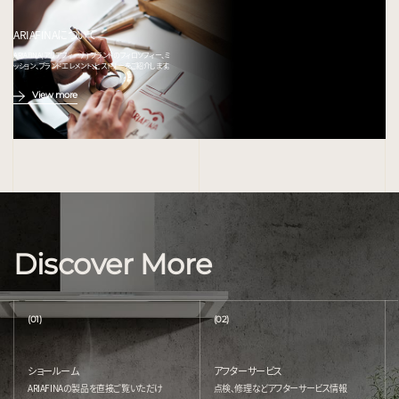
ARIAFINAについて
ARIAFINA(アリアフィーナ) ブランドのフィロソフィー、ミ
ッション、ブランドエレメント、ヒストリーをご紹介します。
View more
Discover More
(01)
(02)
ショールーム
アフターサービス
ARIAFINAの製品を直接ご覧いただけ
点検、修理などアフターサービス情報