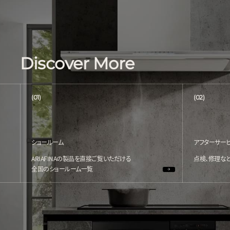
Discover More
(01)
(02)
ショールーム
アフターサー
ARIAFINAの製品を直接ご覧いただける
点検、修理な
全国のショールーム一覧