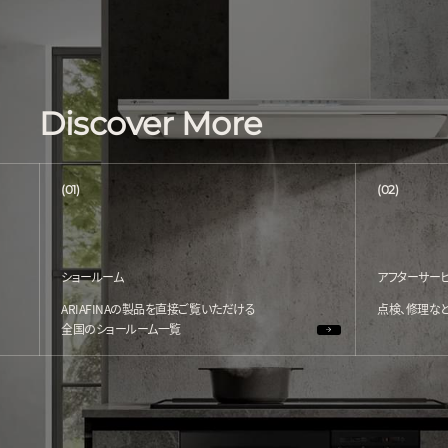
Discover More
(01)
(02)
ショールーム
アフターサー
ARIAFINAの製品を直接ご覧いただける
点検、修理な
全国のショールーム一覧