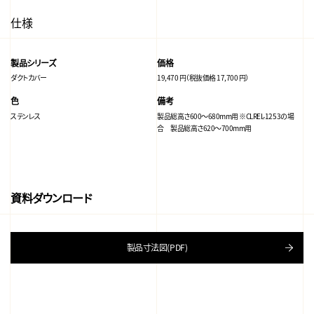
仕様
製品シリーズ
価格
ダクトカバー
19,470 円（税抜価格 17,700 円）
色
備考
ステンレス
製品総高さ600～680mm用 ※CLREL-1253の場
合 製品総高さ620～700mm用
資料ダウンロード
製品寸法図(PDF)