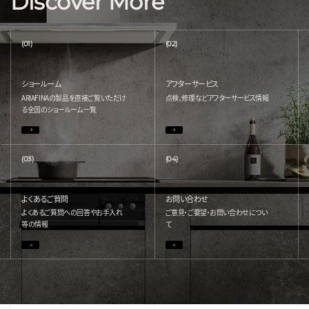
Discover More
(01)
(02)
ショールーム
アフターサービス
ARIAFINAの製品を直接ご覧いただけ
点検、修理などアフターサービス情報
る
全国のショールーム一覧
(03)
(04)
よくあるご質問
お問い合わせ
よくあるご質問への回答やお手入れ
ご意見・ご要望・お問い合わせについ
等の情報
て