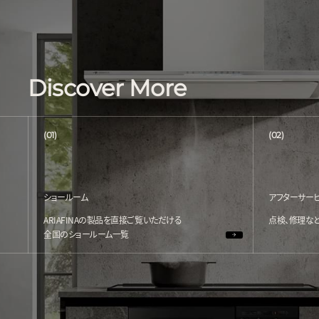
Discover More
(01)
(02)
ショールーム
アフターサー
ARIAFINAの製品を直接ご覧いただける
点検、修理な
全国のショールーム一覧