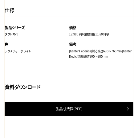
仕様
製品シリーズ
価格
ダクトカバー
12,980 円（税抜価格 11,800 円）
色
備考
テクスチャーホワイト
[Center Federica]対応高さ680～760mm [Center
Dodici]対応高さ705～785mm
資料ダウンロード
製品寸法図(PDF)