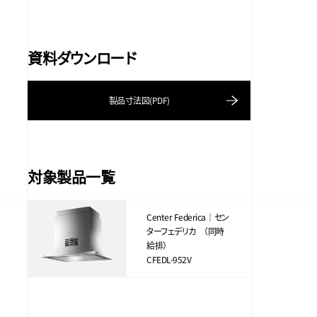
資料ダウンロード
製品寸法図(PDF)
対象製品一覧
Center Federica｜セン
ターフェデリカ （同時
給排）
CFEDL-952V