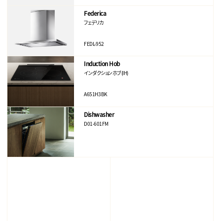
Federica
フェデリカ
FEDL-952
Induction Hob
インダクションホブ(IH)
A651H3BK
Dishwasher
D01-601FM