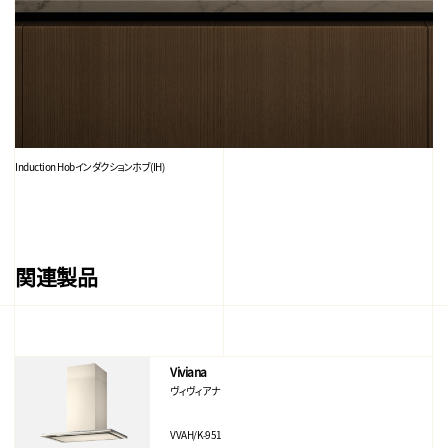
Induction Hob
インダクションホブ(IH)
関連製品
Viviana
ヴィヴィアナ
VVAH/K-951