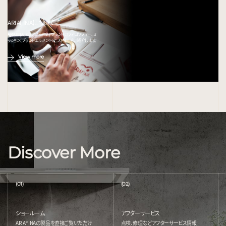
ARIAFINAについて
ARIAFINA(アリアフィーナ) ブランドのフィロソフィー、ミ
ッション、ブランドエレメント、ヒストリーをご紹介します。
View more
Discover More
(01)
(02)
ショールーム
アフターサービス
ARIAFINAの製品を直接ご覧いただけ
点検、修理などアフターサービス情報