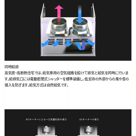
同時給排
高気密・高断熱住宅では、給気専用の空気経路を設けて排気と給気を同時に行いま
す。給排気口には電動密閉式シャッターを標準装備し、低支持の外部からの風や音の
侵入を防ぎます。給気方式は自然給気です。