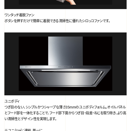
ワンタッチ着脱ファン
ボタンを押すだけで簡単に着脱できる清掃性に優れたシロッコファンです。
ユニボディ
つぎ目のない、シンプルかつシャープな薄さ35mmのユニボディフォルム。オイルパネル
とフード部を一体化することで、フード部下面からつぎ目・段差・ねじを取り除き、より高
い清掃性とデザイン性を実現します。
※ユニ（Uni）：連結、単一に