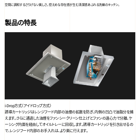
空間に調和するさりげない美しさ。 控えめな存在感が生む清潔感あふれる洗練のキッチン。
製品の特長
i-Drop方式（アイドロップ方式）
誘導カートリッジはレンジフード内部の油煙の拡散を防ぎ、内側の凹凸で油脂分を捕
えます。さらに通過した油煙をファンシークリーン仕上げとファンの遠心力で分離、ケ
ーシング内面を経由してオイルトレーに回収します。誘導カートリッジを引き出せるの
で、レンジフード内部のお手入れは、より楽に行えます。