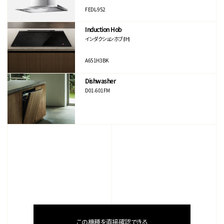
FEDL-952
Induction Hob
インダクションホブ(IH)
A651H3BK
Dishwasher
D01-601FM
この機種を直接確認できる