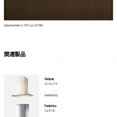
Induction Hob
インダクションホブ(IH)
関連製品
Viviana
ヴィヴィアナ
VVAH/K-951
Federica
フェデリカ