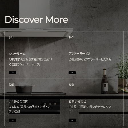
Discover More
(01)
(02)
ショールーム
アフターサービス
ARIAFINAの製品を直接ご覧いただけ
点検、修理などアフターサービス情報
る
全国のショールーム一覧
(03)
(04)
よくあるご質問
お問い合わせ
よくあるご質問への回答やお手入れ
ご意見・ご要望・お問い合わせについ
等の情報
て