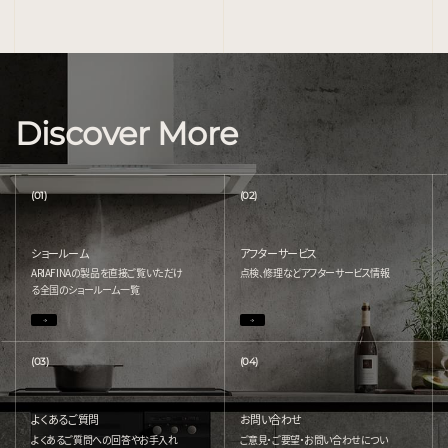
Discover More
(01)
(02)
ショールーム
アフターサービス
ARIAFINAの製品を直接ご覧いただけ
点検、修理などアフターサービス情報
る
全国のショールーム一覧
(03)
(04)
よくあるご質問
お問い合わせ
よくあるご質問への回答やお手入れ
ご意見・ご要望・お問い合わせについ