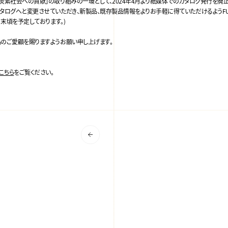
炭素社会への貢献」の取り組みの一環として、2024年4月より紙媒体でのカタログ発行を廃
タログへと変更させていただき、新製品、既存製品情報をよりお手軽に得ていただけるようFU
月末頃を予定しております。)
品のご愛顧を賜りますようお願い申し上げます。
こちら
をご覧ください。