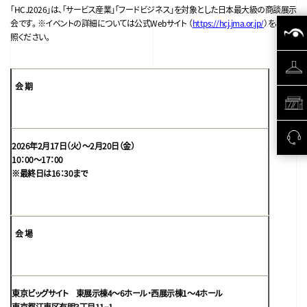
「HCJ2026」は、
「サービス産業」「フードビジネス」を対象とした日本最大級の商談展示
会です。
※イベントの詳細については公式Webサイト （
https://hcj.jma.or.jp/
）をご参
照ください。
会 期
2026年2月17日（火）～2月20日（金）
10：00～17：00
※最終日は16：30まで
会 場
東京ビッグサイト 東展示棟4〜6ホール・西展示棟1〜4ホール
東京都江東区有明3丁目11−1