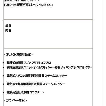
FUJIOH出展場所「
東5ホール No. E5-Y21
」
出 展
内 容
＜FUJIOH業務用製品＞
循環式IH調理ワゴン アリアシェフプロ
調理油煙回収ユニット オイルスマッシャー搭載 クッキングオイルコレクター
電気式スチコン用蒸気回収装置 スチームコレクター
電気ゆで麺器用蒸気回収装置 スチームコレクター
業務用空気清浄機 ココクリーン
＜フライヤー商材＞