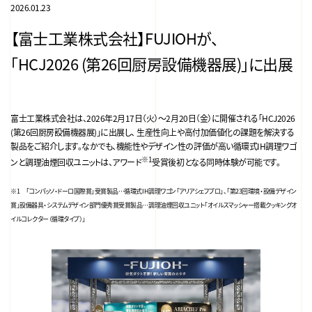
2026.01.23
【富士工業株式会社】FUJIOHが、
「HCJ2026 (第26回厨房設備機器展)」に出展
富士工業株式会社は、2026年2月17日（火）～2月20日（金）に開催される「HCJ2026
(第26回厨房設備機器展)」に出展し、 生産性向上や高付加価値化の課題を解決する
製品をご紹介します。なかでも、機能性やデザイン性の評価が高い循環式IH調理ワゴ
※1
ンと調理油煙回収ユニットは、アワード
受賞後初となる同時体験が可能です。
※1 「コンパッソ・ドーロ国際賞」受賞製品…循環式IH調理ワゴン「アリアシェフプロ」、「第23回環境・設備デザイン
賞」設備器具・システムデザイン部門優秀賞受賞製品…調理油煙回収ユニット「オイルスマッシャー搭載クッキングオ
イルコレクター（循環タイプ）」