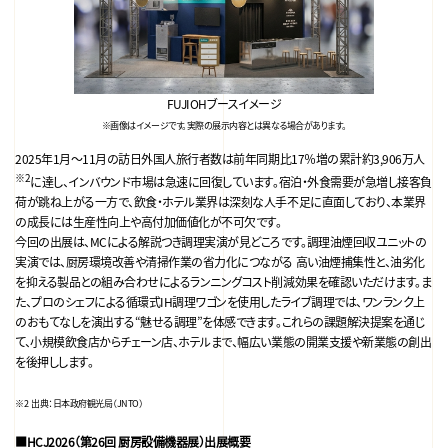
FUJIOHブースイメージ
※画像はイメージです。実際の展示内容とは異なる場合があります。
2025年1月～11月の訪日外国人旅行者数は前年同期比17％増の累計約3,906万人
※2
に達し、インバウンド市場は急速に回復しています。宿泊・外食需要が急増し接客負
荷が跳ね上がる一方で、飲食・ホテル業界は深刻な人手不足に直面しており、本業界
の成長には生産性向上や高付加価値化が不可欠です。
今回の出展は、MCによる解説つき調理実演が見どころです。調理油煙回収ユニットの
実演では、厨房環境改善や清掃作業の省力化につながる 高い油煙捕集性と、油劣化
を抑える製品との組み合わせによるランニングコスト削減効果を確認いただけます。ま
た、プロのシェフによる循環式IH調理ワゴンを使用したライブ調理では、ワンランク上
のおもてなしを演出する“魅せる調理”を体感できます。これらの課題解決提案を通じ
て、小規模飲食店からチェーン店、ホテルまで、幅広い業態の開業支援や新業態の創出
を後押しします。
※2 出典：日本政府観光局（JNTO）
■
HCJ2026（第26回 厨房設備機器展）
出展概要