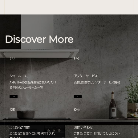
Discover More
(01)
(02)
ショールーム
アフターサービス
ARIAFINAの製品を直接ご覧いただけ
点検、修理などアフターサービス情報
る
全国のショールーム一覧
(03)
(04)
よくあるご質問
お問い合わせ
よくあるご質問への回答やお手入れ
ご意見・ご要望・お問い合わせについ